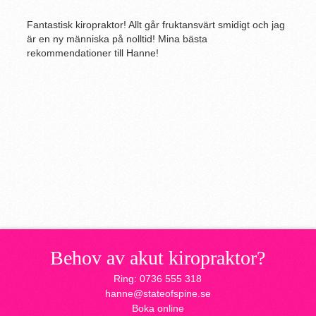
Fantastisk kiropraktor! Allt går fruktansvärt smidigt och jag
är en ny människa på nolltid! Mina bästa
rekommendationer till Hanne!
Behov av akut kiropraktor?
Ring: 0736 555 318
hanne@stateofspine.se
Boka online