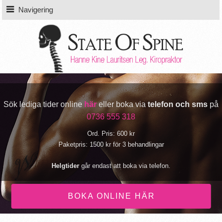
Navigering
Sök lediga tider online
här
eller boka via
telefon och sms
på
0736 555 318
Ord. Pris: 600 kr
Paketpris: 1500 kr för 3 behandlingar
Helgtider
går endast att boka via telefon.
BOKA ONLINE HÄR