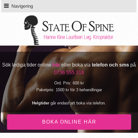
Navigering
Sök lediga tider online
här
eller boka via
telefon och sms
på
0736 555 318
Ord. Pris: 600 kr
Paketpris: 1500 kr för 3 behandlingar
Helgtider
går endast att boka via telefon.
BOKA ONLINE HÄR