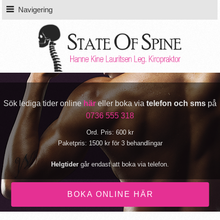
Navigering
Sök lediga tider online
här
eller boka via
telefon och sms
på
0736 555 318
Ord. Pris: 600 kr
Paketpris: 1500 kr för 3 behandlingar
Helgtider
går endast att boka via telefon.
BOKA ONLINE HÄR