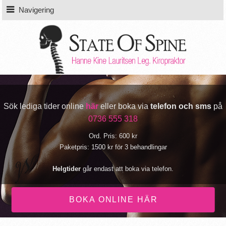
Navigering
Sök lediga tider online
här
eller boka via
telefon och sms
på
0736 555 318
Ord. Pris: 600 kr
Paketpris: 1500 kr för 3 behandlingar
Helgtider
går endast att boka via telefon.
BOKA ONLINE HÄR