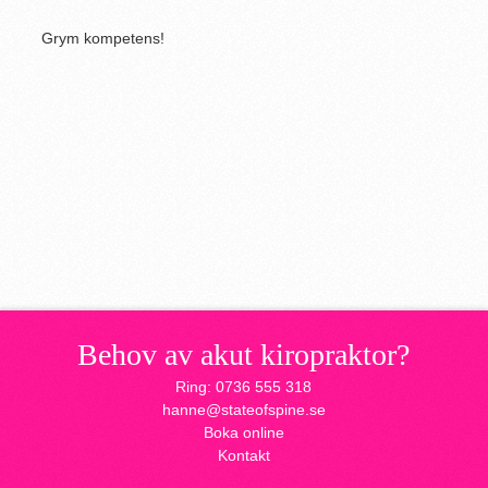
Grym kompetens!
Behov av akut kiropraktor?
Ring: 0736 555 318
hanne@stateofspine.se
Boka online
Kontakt