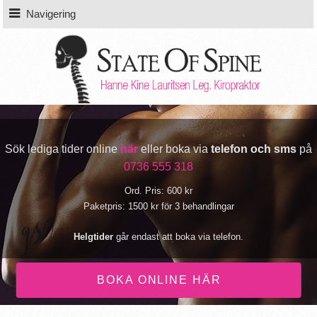
Navigering
Sök lediga tider online
här
eller boka via
telefon och sms
på
0736 555 318
Ord. Pris: 600 kr
Paketpris: 1500 kr för 3 behandlingar
Helgtider
går endast att boka via telefon.
BOKA ONLINE HÄR