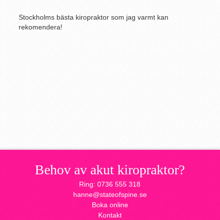
Stockholms bästa kiropraktor som jag varmt kan
rekomendera!
Behov av akut kiropraktor?
Ring: 0736 555 318
hanne@stateofspine.se
Boka online
Kontakt