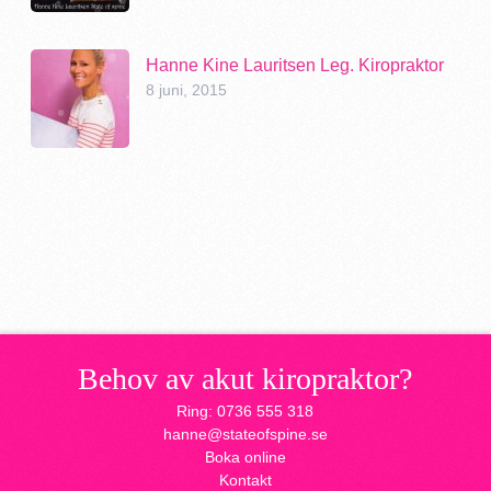
Hanne Kine Lauritsen Leg. Kiropraktor
8 juni, 2015
Behov av akut kiropraktor?
Ring: 0736 555 318
hanne@stateofspine.se
Boka online
Kontakt