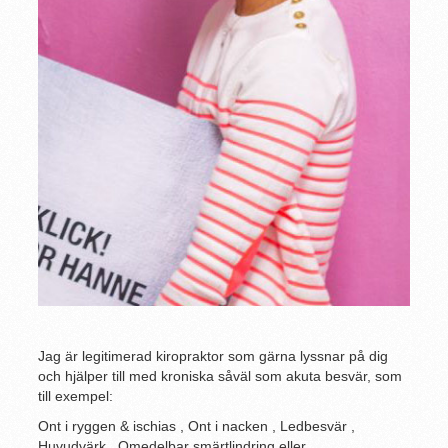
Jag är legitimerad kiropraktor som gärna lyssnar på dig
och hjälper till med kroniska såväl som akuta besvär, som
till exempel:
Ont i ryggen & ischias
,
Ont i nacken
,
Ledbesvär
,
Huvudvärk
,
Omedelbar smärtlindring
eller